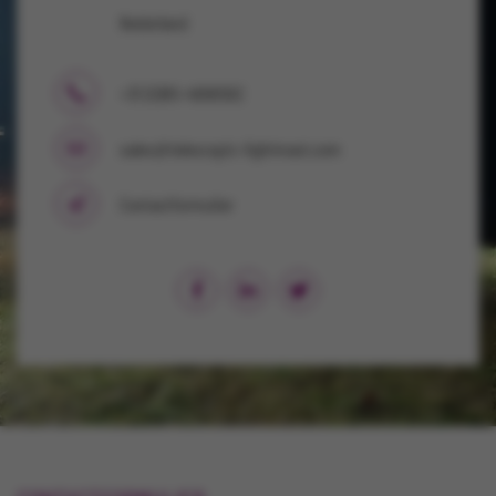
Nederland
+31 (0)85-4868582
sales@telescopic-lightmast.com
Contactformulier