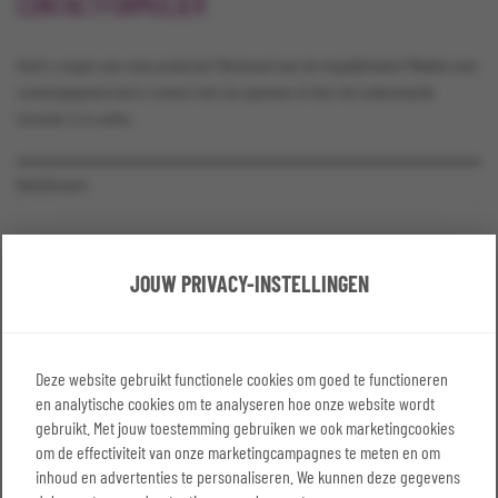
CONTACTFORMULIER
Heeft u vragen over onze producten? Benieuwd naar de mogelijkheden? Middels onze
contactgegevens kunt u contact met ons opnemen of door het onderstaande
formulier in te vullen.
Bedrijfsnaam
JOUW PRIVACY-INSTELLINGEN
Naam*
Deze website gebruikt functionele cookies om goed te functioneren
en analytische cookies om te analyseren hoe onze website wordt
E-mailadres*
gebruikt. Met jouw toestemming gebruiken we ook marketingcookies
om de effectiviteit van onze marketingcampagnes te meten en om
inhoud en advertenties te personaliseren. We kunnen deze gegevens