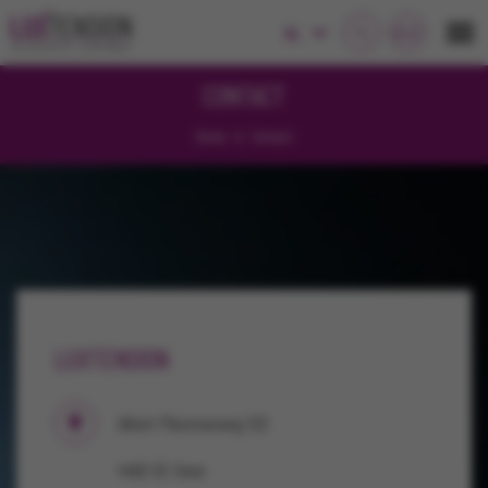
NL
CONTACT
Home
Contact
LUXTENSION
Albert Plesmanweg 122
4462 GC Goes