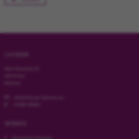
LUXTENSION
Albert Plesmanweg 122
4462 GC Goes
Nederland
sales@telescopic-lightmast.com
+31 (0)85-4868582
INFORMATIE
Telescopische lichtmasten