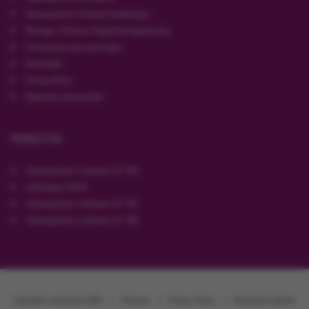
Telescopische lichtmast bedieningen
Montage Lichtmast Hulpverleningsvoertuig
Lichtmasten voor voertuigen
Downloads
Privacy Policy
Algemene voorwaarden
PRODUCTEN
Telescopische Lichtmast LXT 450
Led-lampen 216 W
Telescopische Lichtmast LXT 375
Telescopische Lichtmast LXT 300
Copyright Luxtension 2026
|
Sitemap
|
Privacy Policy
|
Realisatie:
[b]reik.